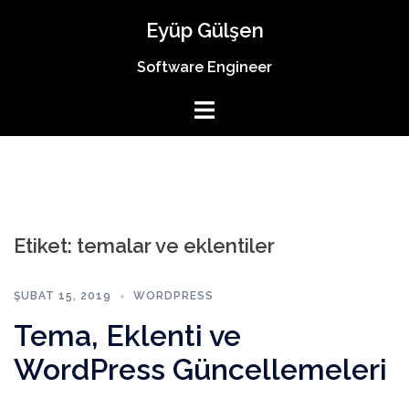
İçeriğe
Eyüp Gülşen
atla
Software Engineer
Etiket:
temalar ve eklentiler
ŞUBAT 15, 2019
WORDPRESS
Tema, Eklenti ve
WordPress Güncellemeleri